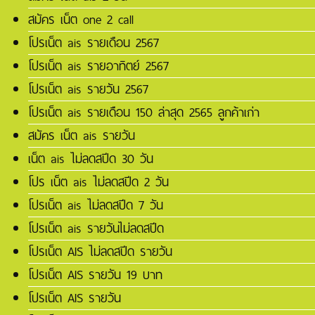
สมัคร เน็ต one 2 call
โปรเน็ต ais รายเดือน 2567
โปรเน็ต ais รายอาทิตย์ 2567
โปรเน็ต ais รายวัน 2567
โปรเน็ต ais รายเดือน 150 ล่าสุด 2565 ลูกค้าเก่า
สมัคร เน็ต ais รายวัน
เน็ต ais ไม่ลดสปีด 30 วัน
โปร เน็ต ais ไม่ลดสปีด 2 วัน
โปรเน็ต ais ไม่ลดสปีด 7 วัน
โปรเน็ต ais รายวันไม่ลดสปีด
โปรเน็ต AIS ไม่ลดสปีด รายวัน
โปรเน็ต AIS รายวัน 19 บาท
โปรเน็ต AIS รายวัน