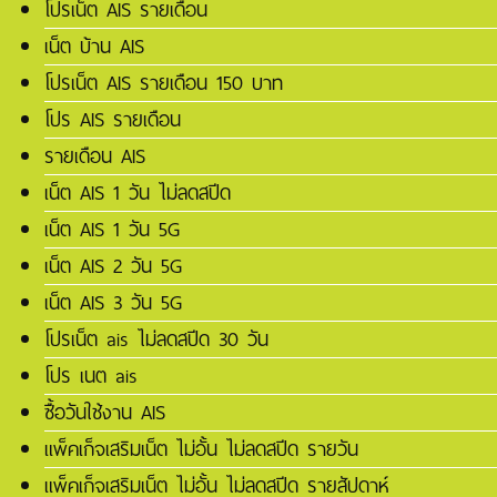
โปรเน็ต AIS รายเดือน
เน็ต บ้าน AIS
โปรเน็ต AIS รายเดือน 150 บาท
โปร AIS รายเดือน
รายเดือน AIS
เน็ต AIS 1 วัน ไม่ลดสปีด
เน็ต AIS 1 วัน 5G
เน็ต AIS 2 วัน 5G
เน็ต AIS 3 วัน 5G
โปรเน็ต ais ไม่ลดสปีด 30 วัน
โปร เนต ais
ซื้อวันใช้งาน AIS
แพ็คเก็จเสริมเน็ต ไม่อั้น ไม่ลดสปีด รายวัน
แพ็คเก็จเสริมเน็ต ไม่อั้น ไม่ลดสปีด รายสัปดาห์