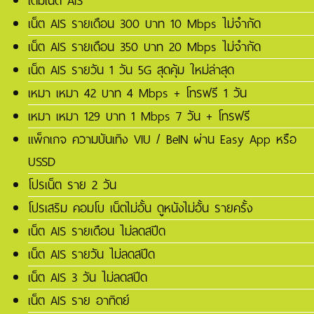
เติมเน็ต AIS
เน็ต AIS รายเดือน 300 บาท 10 Mbps ไม่จำกัด
เน็ต AIS รายเดือน 350 บาท 20 Mbps ไม่จำกัด
เน็ต AIS รายวัน 1 วัน 5G สุดคุ้ม ใหม่ล่าสุด
เหมา เหมา 42 บาท 4 Mbps + โทรฟรี 1 วัน
เหมา เหมา 129 บาท 1 Mbps 7 วัน + โทรฟรี
แพ็กเกจ ความบันเทิง VIU / BeIN ผ่าน Easy App หรือ
USSD
โปรเน็ต ราย 2 วัน
โปรเสริม คอมโบ เน็ตไม่อั้น ดูหนังไม่อั้น รายครั้ง
เน็ต AIS รายเดือน ไม่ลดสปีด
เน็ต AIS รายวัน ไม่ลดสปีด
เน็ต AIS 3 วัน ไม่ลดสปีด
เน็ต AIS ราย อาทิตย์