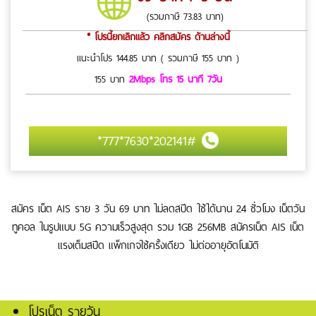
(รวมภาษี 73.83 บาท)
* โปรนี้ยกเลิกแล้ว
คลิกสมัคร ด้านล่างนี้
แนะนำโปร 144.85 บาท ( รวมภาษี 155 บาท )
155 บาท
2Mbps โทร 15 นาที 7วัน
*777*7630*202141#
สมัคร เน็ต AIS ราย 3 วัน 69 บาท ไม่ลดสปีด ใช้ได้นาน 24 ชั่วโมง เน็ตวัน
ทูคอล ในรูปแบบ 5G ความเร็วสูงสุด รวม 1GB 256MB สมัครเน็ต AIS เน็ต
แรงเต็มสปีด แพ็กเกจใช้ครั้งเดียว ไม่ต่ออายุอัตโนมัติ
โปรเน็ต รายวัน