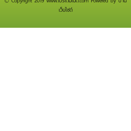
© Copyright 2019 www.โปรเติมเน็ต.com Powered by
บ้าน
เว็บไซต์