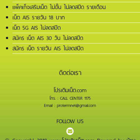
แพ็คเก็จเสริมเน็ต ไม่อั้น ไม่ลดสปีด รายเดือน
เน็ต AIS รายวัน 18 บาท
เน็ต 5G AIS ไม่ลดสปีด
สมัคร เน็ต AIS 30 วัน ไม่ลดสปีด
สมัคร เน็ต รายวัน AIS ไม่ลดสปีด
ติดต่อเรา
โปรเติมเน็ต.com
โทร. :
CALL CENTER 1175
Email :
protermnet@gmail.com
FOLLOW US