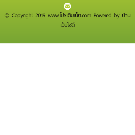
© Copyright 2019 www.โปรเติมเน็ต.com Powered by
บ้าน
เว็บไซต์