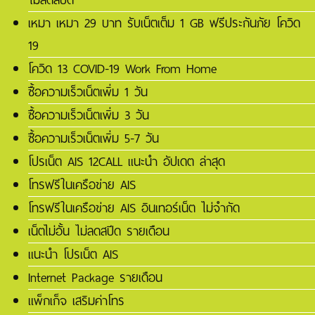
ไม่ลดสปีด
เหมา เหมา 29 บาท รับเน็ตเต็ม 1 GB ฟรีประกันภัย โควิด
19
โควิด 13 COVID-19 Work From Home
ซื้อความเร็วเน็ตเพิ่ม 1 วัน
ซื้อความเร็วเน็ตเพิ่ม 3 วัน
ซื้อความเร็วเน็ตเพิ่ม 5-7 วัน
โปรเน็ต AIS 12CALL แนะนำ อัปเดต ล่าสุด
โทรฟรีในเครือข่าย AIS
โทรฟรีในเครือข่าย AIS อินเทอร์เน็ต ไม่จำกัด
เน็ตไม่อั้น ไม่ลดสปีด รายเดือน
แนะนำ โปรเน็ต AIS
Internet Package รายเดือน
แพ็กเก็จ เสริมค่าโทร