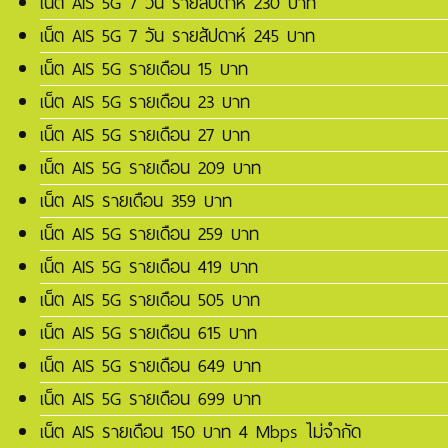
เน็ต AIS 5G 7 วัน รายสัปดาห์ 230 บาท
เน็ต AIS 5G 7 วัน รายสัปดาห์ 245 บาท
เน็ต AIS 5G รายเดือน 15 บาท
เน็ต AIS 5G รายเดือน 23 บาท
เน็ต AIS 5G รายเดือน 27 บาท
เน็ต AIS 5G รายเดือน 209 บาท
เน็ต AIS รายเดือน 359 บาท
เน็ต AIS 5G รายเดือน 259 บาท
เน็ต AIS 5G รายเดือน 419 บาท
เน็ต AIS 5G รายเดือน 505 บาท
เน็ต AIS 5G รายเดือน 615 บาท
เน็ต AIS 5G รายเดือน 649 บาท
เน็ต AIS 5G รายเดือน 699 บาท
เน็ต AIS รายเดือน 150 บาท 4 Mbps ไม่จำกัด