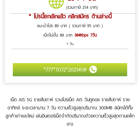
(รวมภาษี 21.4 บาท)
* โปรนี้ยกเลิกแล้ว
คลิกสมัคร ด้านล่างนี้
แนะนำโปร 89 บาท ( รวมภาษี 95 บาท )
เน็ตไม่อั้น 89 บาท
384Kbps 7วัน
7 วัน
*777*7072*202141#
เน็ต AIS 5G รายสัปดาห์ รวมโปรเน็ต AIS วันทูคอล รายสัปดาห์ ราย
อาทิตย์ ระยะเวลานาน 7 วัน ความเร็วสูงสุดปริมาณ 300MB สมัครได้ทั้ง
ลูกค้าเก่าและใหม่ เล่นอินเตอร์เน็ตจำกัดปริมาณด้วยความเร็วสูงสุดตามแพ็ก
เกจ