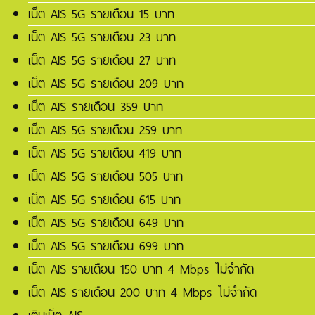
เน็ต AIS 5G รายเดือน 15 บาท
เน็ต AIS 5G รายเดือน 23 บาท
เน็ต AIS 5G รายเดือน 27 บาท
เน็ต AIS 5G รายเดือน 209 บาท
เน็ต AIS รายเดือน 359 บาท
เน็ต AIS 5G รายเดือน 259 บาท
เน็ต AIS 5G รายเดือน 419 บาท
เน็ต AIS 5G รายเดือน 505 บาท
เน็ต AIS 5G รายเดือน 615 บาท
เน็ต AIS 5G รายเดือน 649 บาท
เน็ต AIS 5G รายเดือน 699 บาท
เน็ต AIS รายเดือน 150 บาท 4 Mbps ไม่จำกัด
เน็ต AIS รายเดือน 200 บาท 4 Mbps ไม่จำกัด