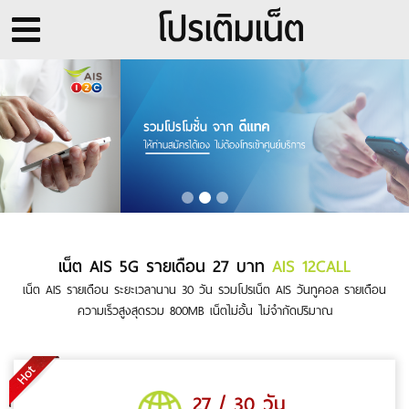
โปรเติมเน็ต
เน็ต AIS 5G รายเดือน 27 บาท
AIS 12CALL
เน็ต AIS รายเดือน ระยะเวลานาน 30 วัน รวมโปรเน็ต AIS วันทูคอล รายเดือน
ความเร็วสูงสุดรวม 800MB เน็ตไม่อั้น ไม่จำกัดปริมาณ
27 / 30 วัน