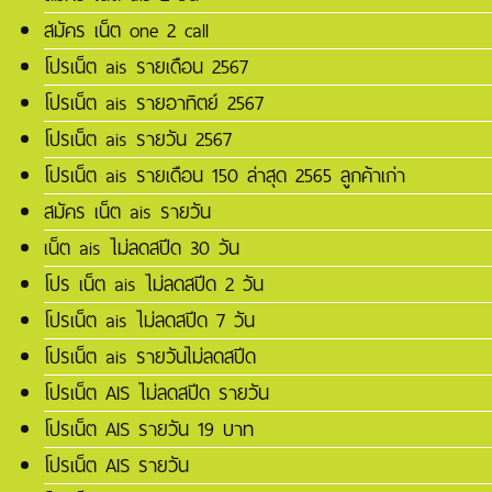
สมัคร เน็ต one 2 call
โปรเน็ต ais รายเดือน 2567
โปรเน็ต ais รายอาทิตย์ 2567
โปรเน็ต ais รายวัน 2567
โปรเน็ต ais รายเดือน 150 ล่าสุด 2565 ลูกค้าเก่า
สมัคร เน็ต ais รายวัน
เน็ต ais ไม่ลดสปีด 30 วัน
โปร เน็ต ais ไม่ลดสปีด 2 วัน
โปรเน็ต ais ไม่ลดสปีด 7 วัน
โปรเน็ต ais รายวันไม่ลดสปีด
โปรเน็ต AIS ไม่ลดสปีด รายวัน
โปรเน็ต AIS รายวัน 19 บาท
โปรเน็ต AIS รายวัน