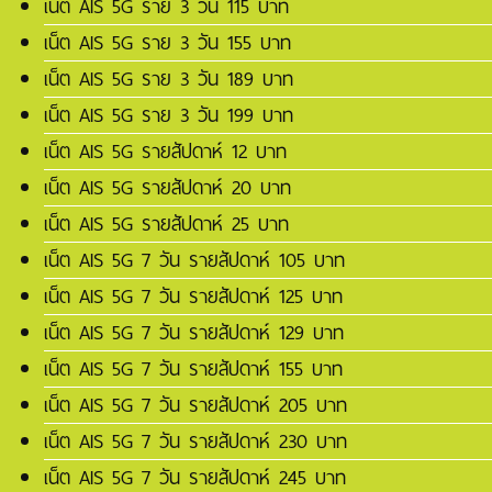
เน็ต AIS 5G ราย 3 วัน 115 บาท
เน็ต AIS 5G ราย 3 วัน 155 บาท
เน็ต AIS 5G ราย 3 วัน 189 บาท
เน็ต AIS 5G ราย 3 วัน 199 บาท
เน็ต AIS 5G รายสัปดาห์ 12 บาท
เน็ต AIS 5G รายสัปดาห์ 20 บาท
เน็ต AIS 5G รายสัปดาห์ 25 บาท
เน็ต AIS 5G 7 วัน รายสัปดาห์ 105 บาท
เน็ต AIS 5G 7 วัน รายสัปดาห์ 125 บาท
เน็ต AIS 5G 7 วัน รายสัปดาห์ 129 บาท
เน็ต AIS 5G 7 วัน รายสัปดาห์ 155 บาท
เน็ต AIS 5G 7 วัน รายสัปดาห์ 205 บาท
เน็ต AIS 5G 7 วัน รายสัปดาห์ 230 บาท
เน็ต AIS 5G 7 วัน รายสัปดาห์ 245 บาท