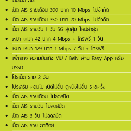
เติมเน็ต AIS
เน็ต AIS รายเดือน 300 บาท 10 Mbps ไม่จำกัด
เน็ต AIS รายเดือน 350 บาท 20 Mbps ไม่จำกัด
เน็ต AIS รายวัน 1 วัน 5G สุดคุ้ม ใหม่ล่าสุด
เหมา เหมา 42 บาท 4 Mbps + โทรฟรี 1 วัน
เหมา เหมา 129 บาท 1 Mbps 7 วัน + โทรฟรี
แพ็กเกจ ความบันเทิง VIU / BeIN ผ่าน Easy App หรือ
USSD
โปรเน็ต ราย 2 วัน
โปรเสริม คอมโบ เน็ตไม่อั้น ดูหนังไม่อั้น รายครั้ง
เน็ต AIS รายเดือน ไม่ลดสปีด
เน็ต AIS รายวัน ไม่ลดสปีด
เน็ต AIS 3 วัน ไม่ลดสปีด
เน็ต AIS ราย อาทิตย์