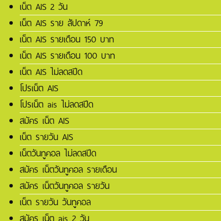
เน็ต AIS 2 วัน
เน็ต AIS ราย สัปดาห์ 79
เน็ต AIS รายเดือน 150 บาท
เน็ต AIS รายเดือน 100 บาท
เน็ต AIS ไม่ลดสปีด
โปรเน็ต AIS
โปรเน็ต ais ไม่ลดสปีด
สมัคร เน็ต AIS
เน็ต รายวัน AIS
เน็ตวันทูคอล ไม่ลดสปีด
สมัคร เน็ตวันทูคอล รายเดือน
สมัคร เน็ตวันทูคอล รายวัน
เน็ต รายวัน วันทูคอล
สมัคร เน็ต ais 2 วัน