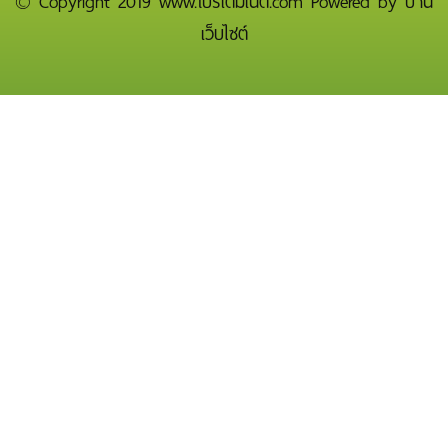
© Copyright 2019 www.โปรเติมเน็ต.com Powered by
บ้าน
เว็บไซต์