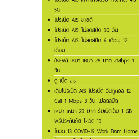
5G
โปรเน็ต AIS ขายดี
โปรเน็ต AIS ไม่ลดสปีด 90 วัน
โปรเน็ต AIS ไม่ลดสปีด 6 เดือน, 12
เดือน
(NEW) เหมา เหมา 28 บาท 2Mbps 1
วัน
ดู เน็ต ais
เติมโปรเน็ต AIS โปรเน็ต วันทูคอล 12
Call 1 Mbps 3 วัน ไม่ลดสปีด
เหมา เหมา 29 บาท รับเน็ตเต็ม 1 GB
ฟรีประกันภัย โควิด 19
โควิด 13 COVID-19 Work From Home