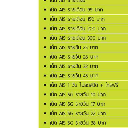
เน็ต AIS รายเดือน
เน็ต AIS รายเดือน 99 บาท
เน็ต AIS รายเดือน 150 บาท
เน็ต AIS รายเดือน 200 บาท
เน็ต AIS รายเดือน 300 บาท
เน็ต AIS รายวัน 25 บาท
เน็ต AIS รายวัน 28 บาท
เน็ต AIS รายวัน 32 บาท
เน็ต AIS รายวัน 45 บาท
เน็ต AIS 1 วัน ไม่ลดสปีด + โทรฟรี
เน็ต AIS 5G รายวัน 10 บาท
เน็ต AIS 5G รายวัน 17 บาท
เน็ต AIS 5G รายวัน 22 บาท
เน็ต AIS 5G รายวัน 38 บาท