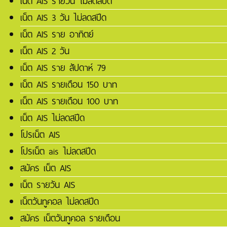
เน็ต AIS รายวัน ไม่ลดสปีด
เน็ต AIS 3 วัน ไม่ลดสปีด
เน็ต AIS ราย อาทิตย์
เน็ต AIS 2 วัน
เน็ต AIS ราย สัปดาห์ 79
เน็ต AIS รายเดือน 150 บาท
เน็ต AIS รายเดือน 100 บาท
เน็ต AIS ไม่ลดสปีด
โปรเน็ต AIS
โปรเน็ต ais ไม่ลดสปีด
สมัคร เน็ต AIS
เน็ต รายวัน AIS
เน็ตวันทูคอล ไม่ลดสปีด
สมัคร เน็ตวันทูคอล รายเดือน