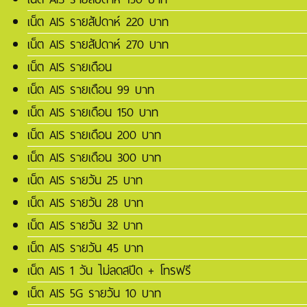
เน็ต AIS รายสัปดาห์ 220 บาท
เน็ต AIS รายสัปดาห์ 270 บาท
เน็ต AIS รายเดือน
เน็ต AIS รายเดือน 99 บาท
เน็ต AIS รายเดือน 150 บาท
เน็ต AIS รายเดือน 200 บาท
เน็ต AIS รายเดือน 300 บาท
เน็ต AIS รายวัน 25 บาท
เน็ต AIS รายวัน 28 บาท
เน็ต AIS รายวัน 32 บาท
เน็ต AIS รายวัน 45 บาท
เน็ต AIS 1 วัน ไม่ลดสปีด + โทรฟรี
เน็ต AIS 5G รายวัน 10 บาท