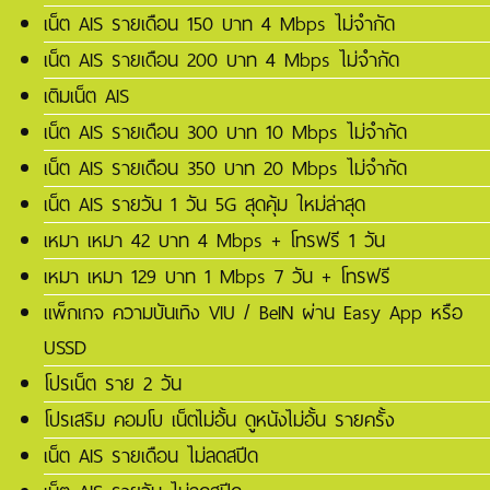
เน็ต AIS รายเดือน 150 บาท 4 Mbps ไม่จำกัด
เน็ต AIS รายเดือน 200 บาท 4 Mbps ไม่จำกัด
เติมเน็ต AIS
เน็ต AIS รายเดือน 300 บาท 10 Mbps ไม่จำกัด
เน็ต AIS รายเดือน 350 บาท 20 Mbps ไม่จำกัด
เน็ต AIS รายวัน 1 วัน 5G สุดคุ้ม ใหม่ล่าสุด
เหมา เหมา 42 บาท 4 Mbps + โทรฟรี 1 วัน
เหมา เหมา 129 บาท 1 Mbps 7 วัน + โทรฟรี
แพ็กเกจ ความบันเทิง VIU / BeIN ผ่าน Easy App หรือ
USSD
โปรเน็ต ราย 2 วัน
โปรเสริม คอมโบ เน็ตไม่อั้น ดูหนังไม่อั้น รายครั้ง
เน็ต AIS รายเดือน ไม่ลดสปีด