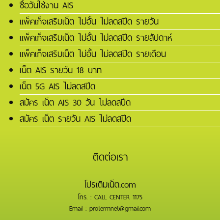
ซื้อวันใช้งาน AIS
แพ็คเก็จเสริมเน็ต ไม่อั้น ไม่ลดสปีด รายวัน
แพ็คเก็จเสริมเน็ต ไม่อั้น ไม่ลดสปีด รายสัปดาห์
แพ็คเก็จเสริมเน็ต ไม่อั้น ไม่ลดสปีด รายเดือน
เน็ต AIS รายวัน 18 บาท
เน็ต 5G AIS ไม่ลดสปีด
สมัคร เน็ต AIS 30 วัน ไม่ลดสปีด
สมัคร เน็ต รายวัน AIS ไม่ลดสปีด
ติดต่อเรา
โปรเติมเน็ต.com
โทร. :
CALL CENTER 1175
Email :
protermnet@gmail.com