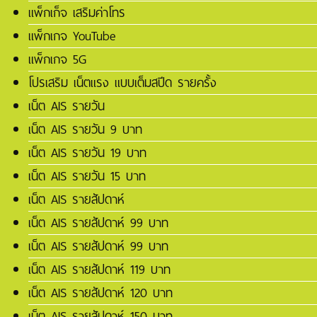
แพ็กเก็จ เสริมค่าโทร
แพ็กเกจ YouTube
แพ็กเกจ 5G
โปรเสริม เน็ตแรง แบบเต็มสปีด รายครั้ง
เน็ต AIS รายวัน
เน็ต AIS รายวัน 9 บาท
เน็ต AIS รายวัน 19 บาท
เน็ต AIS รายวัน 15 บาท
เน็ต AIS รายสัปดาห์
เน็ต AIS รายสัปดาห์ 99 บาท
เน็ต AIS รายสัปดาห์ 99 บาท
เน็ต AIS รายสัปดาห์ 119 บาท
เน็ต AIS รายสัปดาห์ 120 บาท
เน็ต AIS รายสัปดาห์ 150 บาท