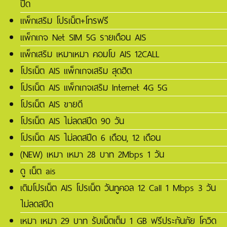
ปีด
แพ็กเสริม โปรเน็ต+โทรฟรี
แพ็กเกจ Net SIM 5G รายเดือน AIS
แพ็กเสริม เหมาเหมา คอมโบ AIS 12CALL
โปรเน็ต AIS แพ็กเกจเสริม สุดฮิต
โปรเน็ต AIS แพ็กเกจเสริม Internet 4G 5G
โปรเน็ต AIS ขายดี
โปรเน็ต AIS ไม่ลดสปีด 90 วัน
โปรเน็ต AIS ไม่ลดสปีด 6 เดือน, 12 เดือน
(NEW) เหมา เหมา 28 บาท 2Mbps 1 วัน
ดู เน็ต ais
เติมโปรเน็ต AIS โปรเน็ต วันทูคอล 12 Call 1 Mbps 3 วัน
ไม่ลดสปีด
เหมา เหมา 29 บาท รับเน็ตเต็ม 1 GB ฟรีประกันภัย โควิด