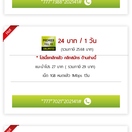
*777*7388*202141#
24 บาท / 1 วัน
(รวมภาษี 25.68 บาท)
* โปรนี้ยกเลิกแล้ว
คลิกสมัคร ด้านล่างนี้
แนะนำโปร 27 บาท ( รวมภาษี 29 บาท)
เน็ต 1GB หมดแล้ว 1Mbps 1วัน
*777*7021*202141#