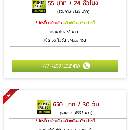
55 บาท / 24 ชั่วโมง
(รวมภาษี 58.85 บาท)
* โปรนี้ยกเลิกแล้ว
คลิกสมัคร ด้านล่างนี้
แนะนำโปร 48 บาท
เน็ต 5G ไม่อั้น 6Mbps 1วัน
*777*7209*202141#
650 บาท / 30 วัน
(รวมภาษี 695.5 บาท)
* โปรนี้ยกเลิกแล้ว
คลิกสมัคร ด้านล่างนี้
แนะนำให้เติมโปร 696 บาท รวมภาษี