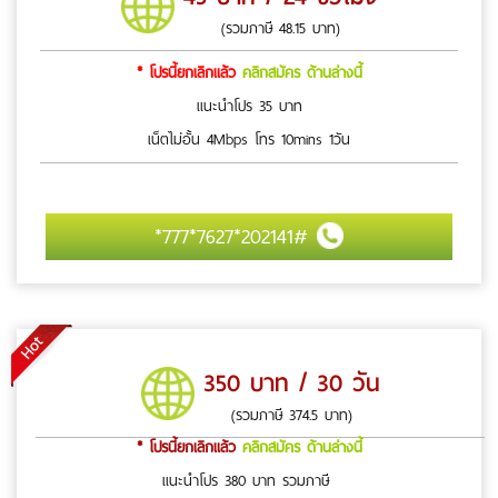
(รวมภาษี 48.15 บาท)
* โปรนี้ยกเลิกแล้ว
คลิกสมัคร ด้านล่างนี้
แนะนำโปร 35 บาท
เน็ตไม่อั้น 4Mbps โทร 10mins 1วัน
*777*7627*202141#
350 บาท / 30 วัน
(รวมภาษี 374.5 บาท)
* โปรนี้ยกเลิกแล้ว
คลิกสมัคร ด้านล่างนี้
แนะนำโปร 380 บาท รวมภาษี