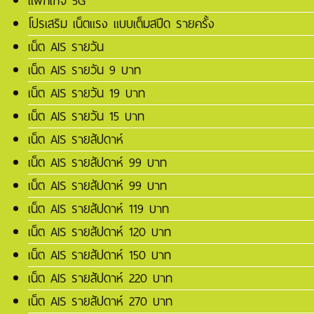
แพ็กเกจ 5G
โปรเสริม เน็ตแรง แบบเต็มสปีด รายครั้ง
เน็ต AIS รายวัน
เน็ต AIS รายวัน 9 บาท
เน็ต AIS รายวัน 19 บาท
เน็ต AIS รายวัน 15 บาท
เน็ต AIS รายสัปดาห์
เน็ต AIS รายสัปดาห์ 99 บาท
เน็ต AIS รายสัปดาห์ 99 บาท
เน็ต AIS รายสัปดาห์ 119 บาท
เน็ต AIS รายสัปดาห์ 120 บาท
เน็ต AIS รายสัปดาห์ 150 บาท
เน็ต AIS รายสัปดาห์ 220 บาท
เน็ต AIS รายสัปดาห์ 270 บาท