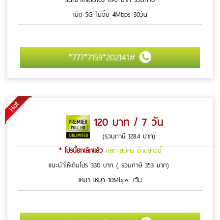
เน็ต 5G ไม่อั้น 4Mbps 30วัน
*777*7159*202141#
120 บาท / 7 วัน
(รวมภาษี 128.4 บาท)
* โปรนี้ยกเลิกแล้ว
คลิก สมัคร ด้านล่างนี้
แนะนำให้เติมโปร 330 บาท ( รวมภาษี 353 บาท)
เหมา เหมา 10Mbps 7วัน