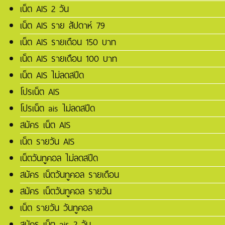
เน็ต AIS 2 วัน
เน็ต AIS ราย สัปดาห์ 79
เน็ต AIS รายเดือน 150 บาท
เน็ต AIS รายเดือน 100 บาท
เน็ต AIS ไม่ลดสปีด
โปรเน็ต AIS
โปรเน็ต ais ไม่ลดสปีด
สมัคร เน็ต AIS
เน็ต รายวัน AIS
เน็ตวันทูคอล ไม่ลดสปีด
สมัคร เน็ตวันทูคอล รายเดือน
สมัคร เน็ตวันทูคอล รายวัน
เน็ต รายวัน วันทูคอล
สมัคร เน็ต ais 2 วัน