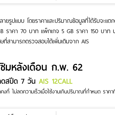
ลายรูปแบบ โดยราคาและปริมาณข้อมูลที่ได้รับจะแตก
GB ราคา 70 บาท แพ็กเกจ 5 GB ราคา 150 บาท น
เศษที่สามารถตรวจสอบได้เพิ่มเติมจาก AIS
ปิดซิมหลังเดือน ก.พ. 62
ลดสปีด 7 วัน
AIS 12CALL
คงที่ ไม่ลดความเร็วเมื่อใช้งานเกินปริมาณที่กำหนด ราคาที่