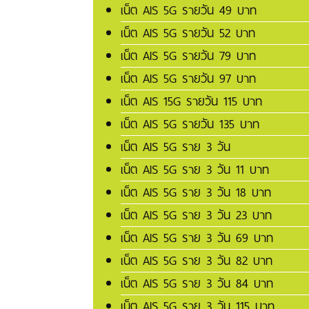
เน็ต AIS 5G รายวัน 49 บาท
เน็ต AIS 5G รายวัน 52 บาท
เน็ต AIS 5G รายวัน 79 บาท
เน็ต AIS 5G รายวัน 97 บาท
เน็ต AIS 15G รายวัน 115 บาท
เน็ต AIS 5G รายวัน 135 บาท
เน็ต AIS 5G ราย 3 วัน
เน็ต AIS 5G ราย 3 วัน 11 บาท
เน็ต AIS 5G ราย 3 วัน 18 บาท
เน็ต AIS 5G ราย 3 วัน 23 บาท
เน็ต AIS 5G ราย 3 วัน 69 บาท
เน็ต AIS 5G ราย 3 วัน 82 บาท
เน็ต AIS 5G ราย 3 วัน 84 บาท
เน็ต AIS 5G ราย 3 วัน 115 บาท