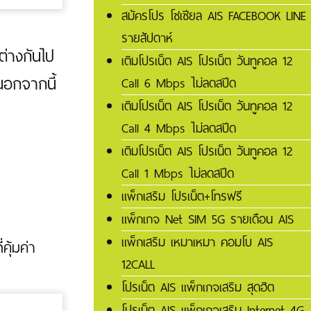
สมัครโปร โซเชียล AIS FACEBOOK LINE
รายสัปดาห์
ต่างกันไป
เติมโปรเน็ต AIS โปรเน็ต วันทูคอล 12
อกจากนี้
Call 6 Mbps ไม่ลดสปีด
เติมโปรเน็ต AIS โปรเน็ต วันทูคอล 12
Call 4 Mbps ไม่ลดสปีด
เติมโปรเน็ต AIS โปรเน็ต วันทูคอล 12
Call 1 Mbps ไม่ลดสปีด
แพ็กเสริม โปรเน็ต+โทรฟรี
แพ็กเกจ Net SIM 5G รายเดือน AIS
แพ็กเสริม เหมาเหมา คอมโบ AIS
คุ้มค่า
12CALL
โปรเน็ต AIS แพ็กเกจเสริม สุดฮิต
โปรเน็ต AIS แพ็กเกจเสริม Internet 4G