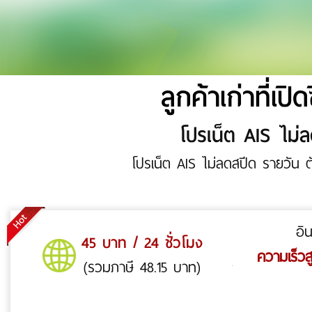
ลูกค้าเก่าที่เ
โปรเน็ต AIS ไม่
โปรเน็ต AIS ไม่ลดสปีด รายวัน ตัว
อิ
45 บาท / 24 ชั่วโมง
ความเร็วส
(รวมภาษี 48.15 บาท)