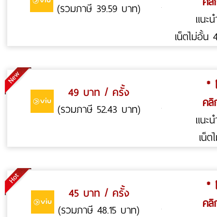
คลิ
(รวมภาษี 39.59 บาท)
แนะนำ
เน็ตไม่อั้
* 
49 บาท / ครั้ง
คลิ
(รวมภาษี 52.43 บาท)
แนะนำ
เน็ตไ
* 
45 บาท / ครั้ง
คลิ
(รวมภาษี 48.15 บาท)