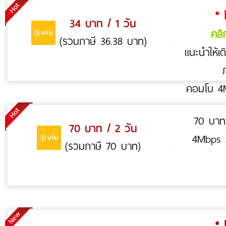
* 
34 บาท / 1 วัน
คลิ
(รวมภาษี 36.38 บาท)
แนะนำให้เ
คอมโบ 4M
70 บาท 
70 บาท / 2 วัน
4Mbps 2
(รวมภาษี 70 บาท)
* 