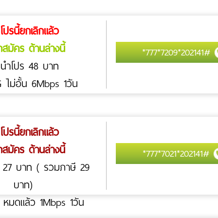
โปรนี้ยกเลิกแล้ว
กสมัคร ด้านล่างนี้
*777*7209*202141#
ะนำโปร 48 บาท
G ไม่อั้น 6Mbps 1วัน
โปรนี้ยกเลิกแล้ว
กสมัคร ด้านล่างนี้
*777*7021*202141#
 27 บาท ( รวมภาษี 29
บาท)
B หมดแล้ว 1Mbps 1วัน