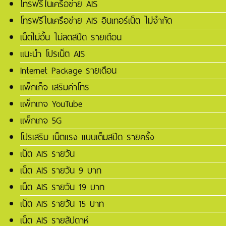
โทรฟรีในเครือข่าย AIS
โทรฟรีในเครือข่าย AIS อินเทอร์เน็ต ไม่จำกัด
เน็ตไม่อั้น ไม่ลดสปีด รายเดือน
แนะนำ โปรเน็ต AIS
Internet Package รายเดือน
แพ็กเก็จ เสริมค่าโทร
แพ็กเกจ YouTube
แพ็กเกจ 5G
โปรเสริม เน็ตแรง แบบเต็มสปีด รายครั้ง
เน็ต AIS รายวัน
เน็ต AIS รายวัน 9 บาท
เน็ต AIS รายวัน 19 บาท
เน็ต AIS รายวัน 15 บาท
เน็ต AIS รายสัปดาห์