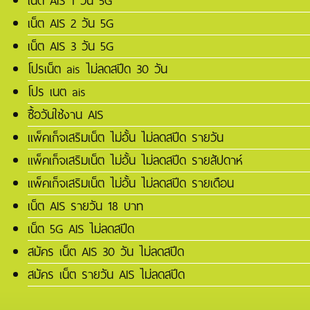
เน็ต AIS 1 วัน 5G
เน็ต AIS 2 วัน 5G
เน็ต AIS 3 วัน 5G
โปรเน็ต ais ไม่ลดสปีด 30 วัน
โปร เนต ais
ซื้อวันใช้งาน AIS
แพ็คเก็จเสริมเน็ต ไม่อั้น ไม่ลดสปีด รายวัน
แพ็คเก็จเสริมเน็ต ไม่อั้น ไม่ลดสปีด รายสัปดาห์
แพ็คเก็จเสริมเน็ต ไม่อั้น ไม่ลดสปีด รายเดือน
เน็ต AIS รายวัน 18 บาท
เน็ต 5G AIS ไม่ลดสปีด
สมัคร เน็ต AIS 30 วัน ไม่ลดสปีด
สมัคร เน็ต รายวัน AIS ไม่ลดสปีด