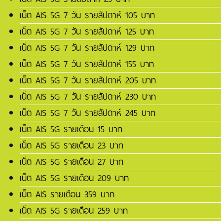
เน็ต AIS 5G 7 วัน รายสัปดาห์ 105 บาท
เน็ต AIS 5G 7 วัน รายสัปดาห์ 125 บาท
เน็ต AIS 5G 7 วัน รายสัปดาห์ 129 บาท
เน็ต AIS 5G 7 วัน รายสัปดาห์ 155 บาท
เน็ต AIS 5G 7 วัน รายสัปดาห์ 205 บาท
เน็ต AIS 5G 7 วัน รายสัปดาห์ 230 บาท
เน็ต AIS 5G 7 วัน รายสัปดาห์ 245 บาท
เน็ต AIS 5G รายเดือน 15 บาท
เน็ต AIS 5G รายเดือน 23 บาท
เน็ต AIS 5G รายเดือน 27 บาท
เน็ต AIS 5G รายเดือน 209 บาท
เน็ต AIS รายเดือน 359 บาท
เน็ต AIS 5G รายเดือน 259 บาท