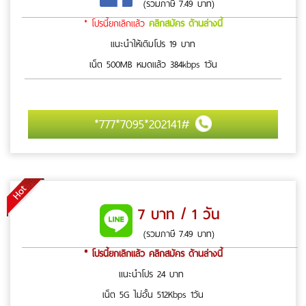
(รวมภาษี 7.49 บาท)
* โปรนี้ยกเลิกแล้ว
คลิกสมัคร ด้านล่างนี้
แนะนำให้เติมโปร 19 บาท
เน็ต 500MB หมดแล้ว 384kbps 1วัน
*777*7095*202141#
7 บาท / 1 วัน
(รวมภาษี 7.49 บาท)
* โปรนี้ยกเลิกแล้ว
คลิกสมัคร ด้านล่างนี้
แนะนำโปร 24 บาท
เน็ต 5G ไม่อั้น 512Kbps 1วัน