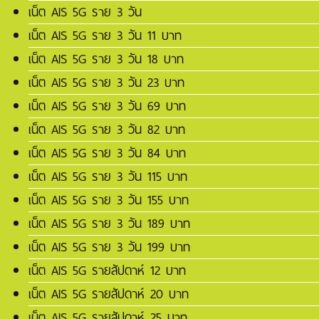
เน็ต AIS 5G ราย 3 วัน
เน็ต AIS 5G ราย 3 วัน 11 บาท
เน็ต AIS 5G ราย 3 วัน 18 บาท
เน็ต AIS 5G ราย 3 วัน 23 บาท
เน็ต AIS 5G ราย 3 วัน 69 บาท
เน็ต AIS 5G ราย 3 วัน 82 บาท
เน็ต AIS 5G ราย 3 วัน 84 บาท
เน็ต AIS 5G ราย 3 วัน 115 บาท
เน็ต AIS 5G ราย 3 วัน 155 บาท
เน็ต AIS 5G ราย 3 วัน 189 บาท
เน็ต AIS 5G ราย 3 วัน 199 บาท
เน็ต AIS 5G รายสัปดาห์ 12 บาท
เน็ต AIS 5G รายสัปดาห์ 20 บาท
เน็ต AIS 5G รายสัปดาห์ 25 บาท