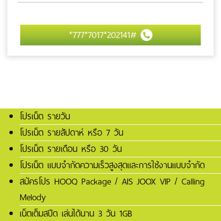
*777*7017*202141#
โปรเน็ต รายวัน
โปรเน็ต รายสัปดาห์ หรือ 7 วัน
โปรเน็ต รายเดือน หรือ 30 วัน
โปรเน็ต แบบจำกัดความเร็วสูงสุดและการใช้งานแบบจำกัด
สมัครโปร HOOQ Package / AIS JOOX VIP / Calling
Melody
เน็ตเต็มสปีด เล่นได้นาน 3 วัน 1GB