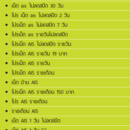
เน็ต ais ไม่ลดสปีด 30 วัน
โปร เน็ต ais ไม่ลดสปีด 2 วัน
โปรเน็ต ais ไม่ลดสปีด 7 วัน
โปรเน็ต ais รายวันไม่ลดสปีด
โปรเน็ต AIS ไม่ลดสปีด รายวัน
โปรเน็ต AIS รายวัน 19 บาท
โปรเน็ต AIS รายวัน
โปรเน็ต AIS รายเดือน
เน็ต บ้าน AIS
โปรเน็ต AIS รายเดือน 150 บาท
โปร AIS รายเดือน
รายเดือน AIS
เน็ต AIS 1 วัน ไม่ลดสปีด