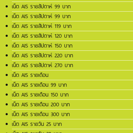
เน็ต AIS รายสัปดาห์ 99 บาท
เน็ต AIS รายสัปดาห์ 99 บาท
เน็ต AIS รายสัปดาห์ 119 บาท
เน็ต AIS รายสัปดาห์ 120 บาท
เน็ต AIS รายสัปดาห์ 150 บาท
เน็ต AIS รายสัปดาห์ 220 บาท
เน็ต AIS รายสัปดาห์ 270 บาท
เน็ต AIS รายเดือน
เน็ต AIS รายเดือน 99 บาท
เน็ต AIS รายเดือน 150 บาท
เน็ต AIS รายเดือน 200 บาท
เน็ต AIS รายเดือน 300 บาท
เน็ต AIS รายวัน 25 บาท