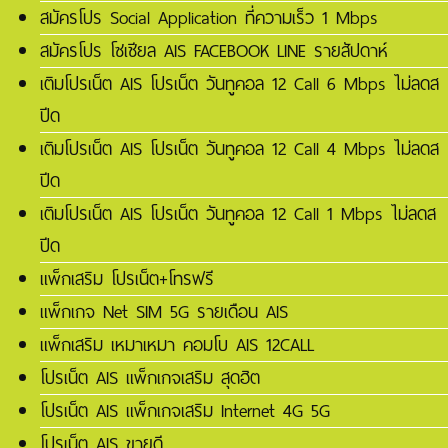
สมัครโปร Social Application ที่ความเร็ว 1 Mbps
สมัครโปร โซเชียล AIS FACEBOOK LINE รายสัปดาห์
เติมโปรเน็ต AIS โปรเน็ต วันทูคอล 12 Call 6 Mbps ไม่ลดส
ปีด
เติมโปรเน็ต AIS โปรเน็ต วันทูคอล 12 Call 4 Mbps ไม่ลดส
ปีด
เติมโปรเน็ต AIS โปรเน็ต วันทูคอล 12 Call 1 Mbps ไม่ลดส
ปีด
แพ็กเสริม โปรเน็ต+โทรฟรี
แพ็กเกจ Net SIM 5G รายเดือน AIS
แพ็กเสริม เหมาเหมา คอมโบ AIS 12CALL
โปรเน็ต AIS แพ็กเกจเสริม สุดฮิต
โปรเน็ต AIS แพ็กเกจเสริม Internet 4G 5G
โปรเน็ต AIS ขายดี