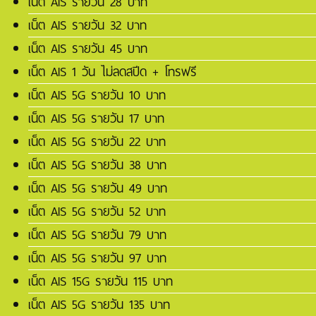
เน็ต AIS รายวัน 28 บาท
เน็ต AIS รายวัน 32 บาท
เน็ต AIS รายวัน 45 บาท
เน็ต AIS 1 วัน ไม่ลดสปีด + โทรฟรี
เน็ต AIS 5G รายวัน 10 บาท
เน็ต AIS 5G รายวัน 17 บาท
เน็ต AIS 5G รายวัน 22 บาท
เน็ต AIS 5G รายวัน 38 บาท
เน็ต AIS 5G รายวัน 49 บาท
เน็ต AIS 5G รายวัน 52 บาท
เน็ต AIS 5G รายวัน 79 บาท
เน็ต AIS 5G รายวัน 97 บาท
เน็ต AIS 15G รายวัน 115 บาท
เน็ต AIS 5G รายวัน 135 บาท