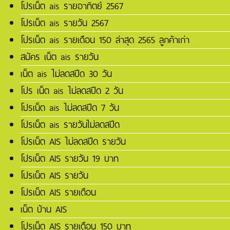
โปรเน็ต ais รายอาทิตย์ 2567
โปรเน็ต ais รายวัน 2567
โปรเน็ต ais รายเดือน 150 ล่าสุด 2565 ลูกค้าเก่า
สมัคร เน็ต ais รายวัน
เน็ต ais ไม่ลดสปีด 30 วัน
โปร เน็ต ais ไม่ลดสปีด 2 วัน
โปรเน็ต ais ไม่ลดสปีด 7 วัน
โปรเน็ต ais รายวันไม่ลดสปีด
โปรเน็ต AIS ไม่ลดสปีด รายวัน
โปรเน็ต AIS รายวัน 19 บาท
โปรเน็ต AIS รายวัน
โปรเน็ต AIS รายเดือน
เน็ต บ้าน AIS
โปรเน็ต AIS รายเดือน 150 บาท