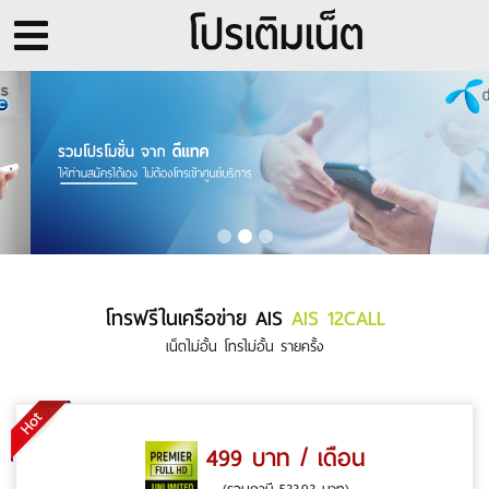
โปรเติมเน็ต
โทรฟรีในเครือข่าย AIS
AIS 12CALL
เน็ตไม่อั้น โทรไม่อั้น รายครั้ง
499 บาท / เดือน