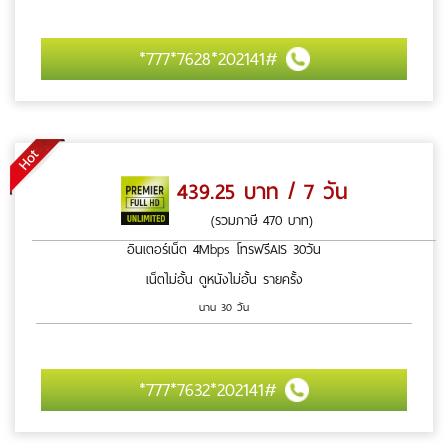
*777*7628*202141#
439.25 บาท / 7 วัน
(รวมภาษี 470 บาท)
อินเตอร์เน็ต 4Mbps โทรฟรีAIS 30วัน
เน็ตไม่อั้น ดูหนังไม่อั้น รายครั้ง
นาน 30 วัน
*777*7632*202141#