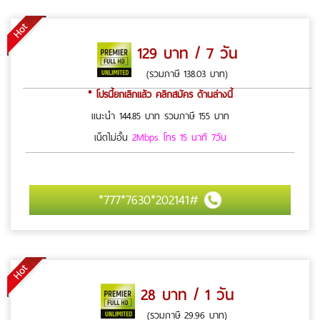
129 บาท / 7 วัน
(รวมภาษี 138.03 บาท)
* โปรนี้ยกเลิกแล้ว
คลิกสมัคร ด้านล่างนี้
แนะนำ 144.85 บาท รวมภาษี 155 บาท
เน็ตไม่อั้น
2Mbps โทร 15 นาที 7วัน
*777*7630*202141#
28 บาท / 1 วัน
(รวมภาษี 29.96 บาท)