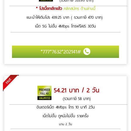
(รวมภาษี 533.93 บาท)
* โปรนี้ยกเลิกแล้ว
คลิกสมัคร ด้านล่างนี้
แนะนำให้เติมโปร 439.25 บาท ( รวมภาษี 470 บาท)
เน็ต 5G ไม่อั้น 4Mbps โทรฟรีAIS 30วัน
*777*7632*202141#
54.21 บาท / 2 วัน
(รวมภาษี 58 บาท)
อินเตอร์เน็ต 4Mbps โทร 10 นาที 2วัน
เน็ตไม่อั้น ดูหนังไม่อั้น รายครั้ง
นาน 2 วัน