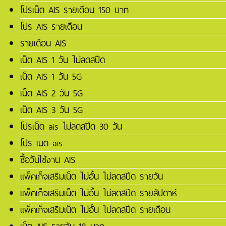
โปรเน็ต AIS รายเดือน 150 บาท
โปร AIS รายเดือน
รายเดือน AIS
เน็ต AIS 1 วัน ไม่ลดสปีด
เน็ต AIS 1 วัน 5G
เน็ต AIS 2 วัน 5G
เน็ต AIS 3 วัน 5G
โปรเน็ต ais ไม่ลดสปีด 30 วัน
โปร เนต ais
ซื้อวันใช้งาน AIS
แพ็คเก็จเสริมเน็ต ไม่อั้น ไม่ลดสปีด รายวัน
แพ็คเก็จเสริมเน็ต ไม่อั้น ไม่ลดสปีด รายสัปดาห์
แพ็คเก็จเสริมเน็ต ไม่อั้น ไม่ลดสปีด รายเดือน