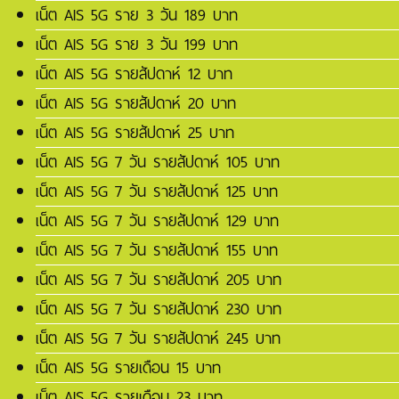
เน็ต AIS 5G ราย 3 วัน 189 บาท
เน็ต AIS 5G ราย 3 วัน 199 บาท
เน็ต AIS 5G รายสัปดาห์ 12 บาท
เน็ต AIS 5G รายสัปดาห์ 20 บาท
เน็ต AIS 5G รายสัปดาห์ 25 บาท
เน็ต AIS 5G 7 วัน รายสัปดาห์ 105 บาท
เน็ต AIS 5G 7 วัน รายสัปดาห์ 125 บาท
เน็ต AIS 5G 7 วัน รายสัปดาห์ 129 บาท
เน็ต AIS 5G 7 วัน รายสัปดาห์ 155 บาท
เน็ต AIS 5G 7 วัน รายสัปดาห์ 205 บาท
เน็ต AIS 5G 7 วัน รายสัปดาห์ 230 บาท
เน็ต AIS 5G 7 วัน รายสัปดาห์ 245 บาท
เน็ต AIS 5G รายเดือน 15 บาท
เน็ต AIS 5G รายเดือน 23 บาท