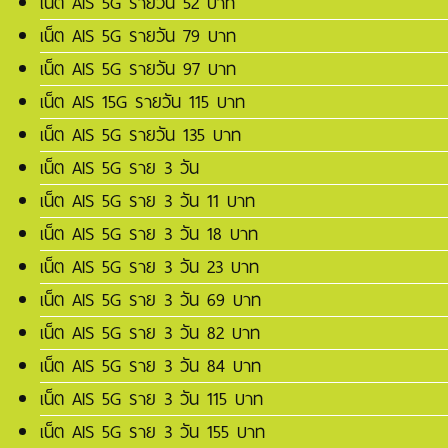
เน็ต AIS 5G รายวัน 52 บาท
เน็ต AIS 5G รายวัน 79 บาท
เน็ต AIS 5G รายวัน 97 บาท
เน็ต AIS 15G รายวัน 115 บาท
เน็ต AIS 5G รายวัน 135 บาท
เน็ต AIS 5G ราย 3 วัน
เน็ต AIS 5G ราย 3 วัน 11 บาท
เน็ต AIS 5G ราย 3 วัน 18 บาท
เน็ต AIS 5G ราย 3 วัน 23 บาท
เน็ต AIS 5G ราย 3 วัน 69 บาท
เน็ต AIS 5G ราย 3 วัน 82 บาท
เน็ต AIS 5G ราย 3 วัน 84 บาท
เน็ต AIS 5G ราย 3 วัน 115 บาท
เน็ต AIS 5G ราย 3 วัน 155 บาท