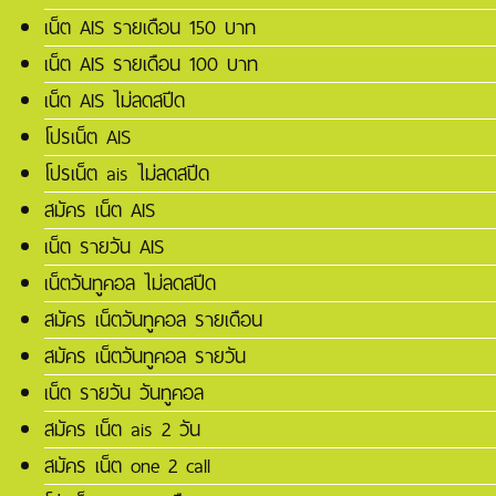
เน็ต AIS รายเดือน 150 บาท
เน็ต AIS รายเดือน 100 บาท
เน็ต AIS ไม่ลดสปีด
โปรเน็ต AIS
โปรเน็ต ais ไม่ลดสปีด
สมัคร เน็ต AIS
เน็ต รายวัน AIS
เน็ตวันทูคอล ไม่ลดสปีด
สมัคร เน็ตวันทูคอล รายเดือน
สมัคร เน็ตวันทูคอล รายวัน
เน็ต รายวัน วันทูคอล
สมัคร เน็ต ais 2 วัน
สมัคร เน็ต one 2 call