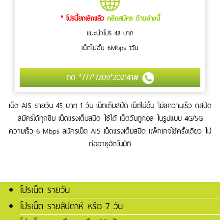
* โปรนี้ยกเลิกแล้ว
คลิกสมัคร ด้านล่างนี้
แนะนำโปร 48 บาท
เน็ตไม่อั้น 6Mbps 1วัน
กด *777*7209*202141#
เน็ต AIS รายวัน 45 บาท 1 วัน เน็ตเต็มสปีด เน็ตไม่อั้น ไม่ลความเร็ว ดสปีด
สมัครได้ทุกซิม เน็ตแรงเต็มสปีด ใช้ได้ เน็ตวันทูคอล ในรูปแบบ 4G/5G
ความเร็ว 6 Mbps สมัครเน็ต AIS เน็ตแรงเต็มสปีด แพ็กเกจใช้ครั้งเดียว ไม่
ต่ออายุอัตโนมัติ
โปรเน็ต รายวัน
โปรเน็ต รายสัปดาห์ หรือ 7 วัน