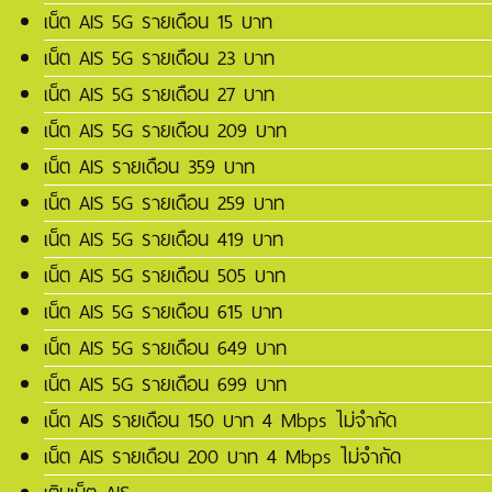
เน็ต AIS 5G รายเดือน 15 บาท
เน็ต AIS 5G รายเดือน 23 บาท
เน็ต AIS 5G รายเดือน 27 บาท
เน็ต AIS 5G รายเดือน 209 บาท
เน็ต AIS รายเดือน 359 บาท
เน็ต AIS 5G รายเดือน 259 บาท
เน็ต AIS 5G รายเดือน 419 บาท
เน็ต AIS 5G รายเดือน 505 บาท
เน็ต AIS 5G รายเดือน 615 บาท
เน็ต AIS 5G รายเดือน 649 บาท
เน็ต AIS 5G รายเดือน 699 บาท
เน็ต AIS รายเดือน 150 บาท 4 Mbps ไม่จำกัด
เน็ต AIS รายเดือน 200 บาท 4 Mbps ไม่จำกัด