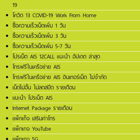
19
โควิด 13 COVID-19 Work From Home
ซื้อความเร็วเน็ตเพิ่ม 1 วัน
ซื้อความเร็วเน็ตเพิ่ม 3 วัน
ซื้อความเร็วเน็ตเพิ่ม 5-7 วัน
โปรเน็ต AIS 12CALL แนะนำ อัปเดต ล่าสุด
โทรฟรีในเครือข่าย AIS
โทรฟรีในเครือข่าย AIS อินเทอร์เน็ต ไม่จำกัด
เน็ตไม่อั้น ไม่ลดสปีด รายเดือน
แนะนำ โปรเน็ต AIS
Internet Package รายเดือน
แพ็กเก็จ เสริมค่าโทร
แพ็กเกจ YouTube
แพ็กเกจ 5G