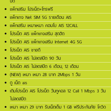
ปีด
แพ็กเสริม โปรเน็ต+โทรฟรี
แพ็กเกจ Net SIM 5G รายเดือน AIS
แพ็กเสริม เหมาเหมา คอมโบ AIS 12CALL
โปรเน็ต AIS แพ็กเกจเสริม สุดฮิต
โปรเน็ต AIS แพ็กเกจเสริม Internet 4G 5G
โปรเน็ต AIS ขายดี
โปรเน็ต AIS ไม่ลดสปีด 90 วัน
โปรเน็ต AIS ไม่ลดสปีด 6 เดือน, 12 เดือน
(NEW) เหมา เหมา 28 บาท 2Mbps 1 วัน
ดู เน็ต ais
เติมโปรเน็ต AIS โปรเน็ต วันทูคอล 12 Call 1 Mbps 3 วัน
ไม่ลดสปีด
เหมา เหมา 29 บาท รับเน็ตเต็ม 1 GB ฟรีประกันภัย โควิด