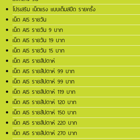
โปรเสริม เน็ตแรง แบบเต็มสปีด รายครั้ง
เน็ต AIS รายวัน
เน็ต AIS รายวัน 9 บาท
เน็ต AIS รายวัน 19 บาท
เน็ต AIS รายวัน 15 บาท
เน็ต AIS รายสัปดาห์
เน็ต AIS รายสัปดาห์ 99 บาท
เน็ต AIS รายสัปดาห์ 99 บาท
เน็ต AIS รายสัปดาห์ 119 บาท
เน็ต AIS รายสัปดาห์ 120 บาท
เน็ต AIS รายสัปดาห์ 150 บาท
เน็ต AIS รายสัปดาห์ 220 บาท
เน็ต AIS รายสัปดาห์ 270 บาท