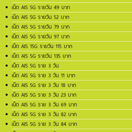
เน็ต AIS 5G รายวัน 49 บาท
เน็ต AIS 5G รายวัน 52 บาท
เน็ต AIS 5G รายวัน 79 บาท
เน็ต AIS 5G รายวัน 97 บาท
เน็ต AIS 15G รายวัน 115 บาท
เน็ต AIS 5G รายวัน 135 บาท
เน็ต AIS 5G ราย 3 วัน
เน็ต AIS 5G ราย 3 วัน 11 บาท
เน็ต AIS 5G ราย 3 วัน 18 บาท
เน็ต AIS 5G ราย 3 วัน 23 บาท
เน็ต AIS 5G ราย 3 วัน 69 บาท
เน็ต AIS 5G ราย 3 วัน 82 บาท
เน็ต AIS 5G ราย 3 วัน 84 บาท