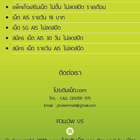
แพ็คเก็จเสริมเน็ต ไม่อั้น ไม่ลดสปีด รายเดือน
เน็ต AIS รายวัน 18 บาท
เน็ต 5G AIS ไม่ลดสปีด
สมัคร เน็ต AIS 30 วัน ไม่ลดสปีด
สมัคร เน็ต รายวัน AIS ไม่ลดสปีด
ติดต่อเรา
โปรเติมเน็ต.com
โทร. :
CALL CENTER 1175
Email :
protermnet@gmail.com
FOLLOW US