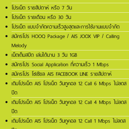
โปรเน็ต รายสัปดาห์ หรือ 7 วัน
โปรเน็ต รายเดือน หรือ 30 วัน
โปรเน็ต แบบจำกัดความเร็วสูงสุดและการใช้งานแบบจำกัด
สมัครโปร HOOQ Package / AIS JOOX VIP / Calling
Melody
เน็ตเต็มสปีด เล่นได้นาน 3 วัน 1GB
สมัครโปร Social Application ที่ความเร็ว 1 Mbps
สมัครโปร โซเชียล AIS FACEBOOK LINE รายสัปดาห์
เติมโปรเน็ต AIS โปรเน็ต วันทูคอล 12 Call 6 Mbps ไม่ลดส
ปีด
เติมโปรเน็ต AIS โปรเน็ต วันทูคอล 12 Call 4 Mbps ไม่ลดส
ปีด
เติมโปรเน็ต AIS โปรเน็ต วันทูคอล 12 Call 1 Mbps ไม่ลดส