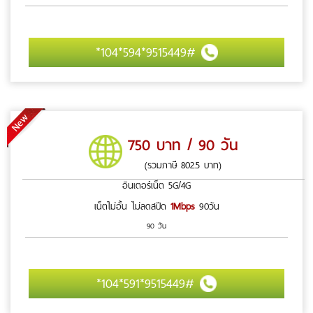
*104*594*9515449#
750 บาท / 90 วัน
(รวมภาษี 802.5 บาท)
อินเตอร์เน็ต 5G/4G
เน็ตไม่อั้น ไม่ลดสปีด
1Mbps
90วัน
90 วัน
*104*591*9515449#