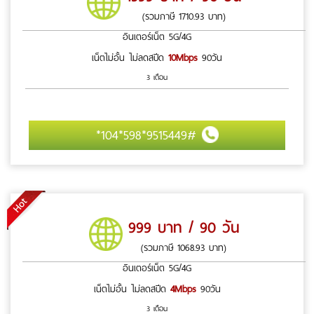
(รวมภาษี 1710.93 บาท)
อินเตอร์เน็ต 5G/4G
เน็ตไม่อั้น ไม่ลดสปีด
10Mbps
90วัน
3 เดือน
*104*598*9515449#
999 บาท / 90 วัน
(รวมภาษี 1068.93 บาท)
อินเตอร์เน็ต 5G/4G
เน็ตไม่อั้น ไม่ลดสปีด
4Mbps
90วัน
3 เดือน