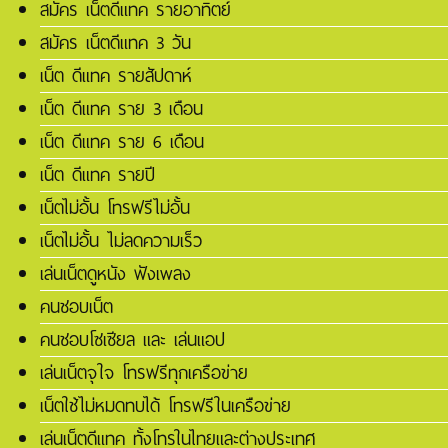
สมัคร เน็ตดีแทค รายอาทิตย์
สมัคร เน็ตดีแทค 3 วัน
เน็ต ดีแทค รายสัปดาห์
เน็ต ดีแทค ราย 3 เดือน
เน็ต ดีแทค ราย 6 เดือน
เน็ต ดีแทค รายปี
เน็ตไม่อั้น โทรฟรีไม่อั้น
เน็ตไม่อั้น ไม่ลดความเร็ว
เล่นเน็ตดูหนัง ฟังเพลง
คนชอบเน็ต
คนชอบโซเซียล และ เล่นแอป
เล่นเน็ตจุใจ โทรฟรีทุกเครือข่าย
เน็ตใช้ไม่หมดทบได้ โทรฟรีในเครือข่าย
เล่นเน็ตดีแทค ทั้งโทรในไทยและต่างประเทศ