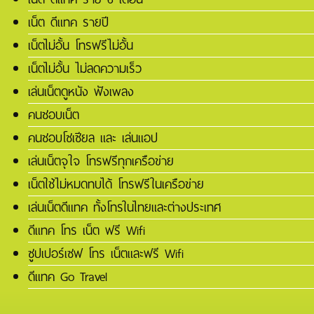
เน็ต ดีแทค รายปี
เน็ตไม่อั้น โทรฟรีไม่อั้น
เน็ตไม่อั้น ไม่ลดความเร็ว
เล่นเน็ตดูหนัง ฟังเพลง
คนชอบเน็ต
คนชอบโซเซียล และ เล่นแอป
เล่นเน็ตจุใจ โทรฟรีทุกเครือข่าย
เน็ตใช้ไม่หมดทบได้ โทรฟรีในเครือข่าย
เล่นเน็ตดีแทค ทั้งโทรในไทยและต่างประเทศ
ดีแทค โทร เน็ต ฟรี Wifi
ซูปเปอร์เซฟ โทร เน็ตและฟรี Wifi
ดีแทค Go Travel