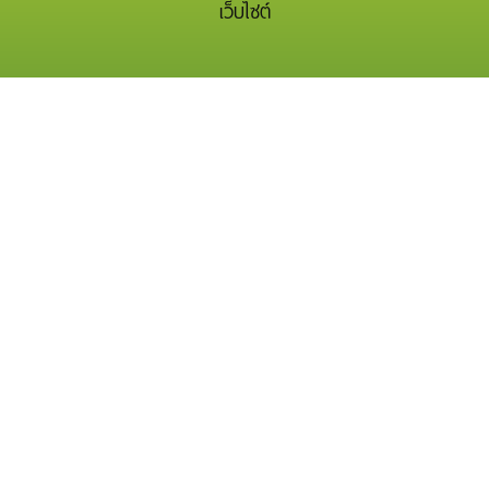
เว็บไซต์