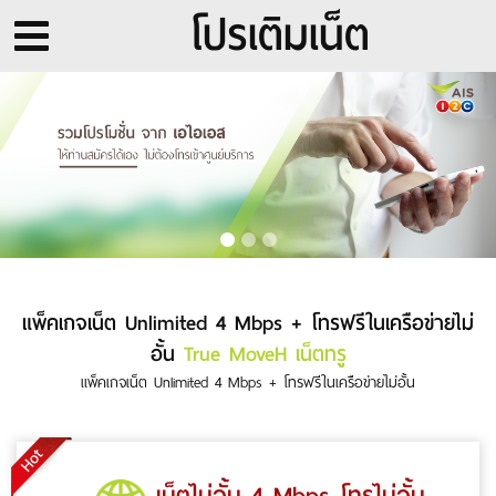
โปรเติมเน็ต
แพ็คเกจเน็ต Unlimited 4 Mbps + โทรฟรีในเครือข่ายไม่
อั้น
True MoveH เน็ตทรู
แพ็คเกจเน็ต Unlimited 4 Mbps + โทรฟรีในเครือข่ายไม่อั้น
เน็ตไม่อั้น 4 Mbps โทรไม่อั้น