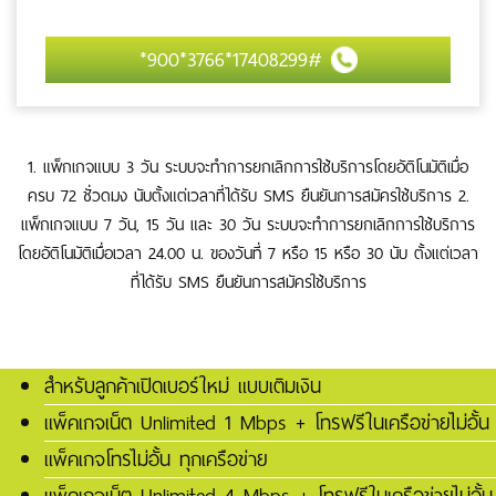
*900*3766*17408299#
1. แพ็กเกจแบบ 3 วัน ระบบจะทำการยกเลิกการใช้บริการโดยอัติโนมัติเมื่อ
ครบ 72 ชั่วดมง นับตั้งแต่เวลาที่ได้รับ SMS ยืนยันการสมัครใช้บริการ 2.
แพ็กเกจแบบ 7 วัน, 15 วัน และ 30 วัน ระบบจะทำการยกเลิกการใช้บริการ
โดยอัติโนมัติเมื่อเวลา 24.00 น. ของวันที่ 7 หรือ 15 หรือ 30 นับ ตั้งแต่เวลา
ที่ได้รับ SMS ยืนยันการสมัครใช้บริการ
สำหรับลูกค้าเปิดเบอร์ใหม่ แบบเติมเงิน
แพ็คเกจเน็ต Unlimited 1 Mbps + โทรฟรีในเครือข่ายไม่อั้น
แพ็คเกจโทรไม่อั้น ทุกเครือข่าย
แพ็คเกจเน็ต Unlimited 4 Mbps + โทรฟรีในเครือข่ายไม่อั้น